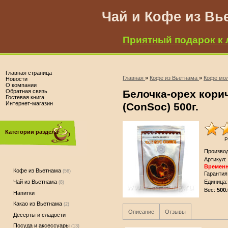
Чай и Кофе из Вь
Приятный подарок к 
Главная страница
Главная
»
Кофе из Вьетнама
»
Кофе мо
Новости
О компании
Обратная связь
Белочка-орех кори
Гостевая книга
Интернет-магазин
(ConSoc) 500г.
Категории раздела
Р
Произво
Артикул
:
Временн
Кофе из Вьетнама
(56)
Гарантия
Единица
:
Чай из Вьетнама
(8)
Вес
:
500.
Напитки
Какао из Вьетнама
(2)
Описание
Отзывы
Десерты и сладости
Посуда и аксессуары
(13)