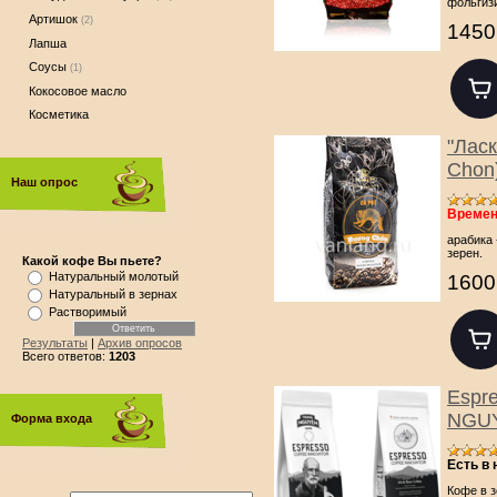
фольгиз
Артишок
(2)
1450
Лапша
Соусы
(1)
Кокосовое масло
Косметика
"Лас
Chon
Наш опрос
Времен
арабика 
зерен.
Какой кофе Вы пьете?
Натуральный молотый
1600
Натуральный в зернах
Растворимый
Результаты
|
Архив опросов
Всего ответов:
1203
Espr
NGUY
Форма входа
Есть в
Кофе в з