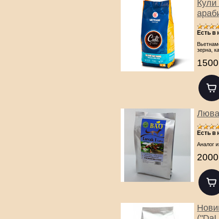
Кули
араби
Есть в
Вьетнам
зерна, к
1500
Лювак
Есть в
Аналог и
2000
Новин
("DaL