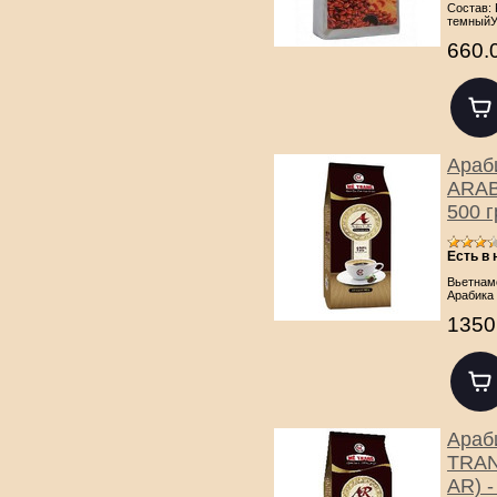
Состав: 
темныйУ
660.
Араб
ARABI
500 г
Есть в
Вьетнамс
Арабика 
1350
Араб
TRAN
AR) -