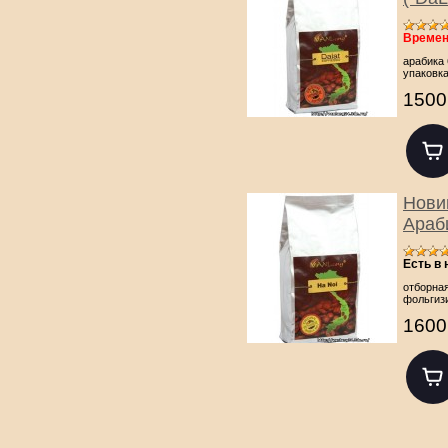
Времен
арабика 
упаковк
1500
Новин
Араби
Есть в
отборная
фольгиз
1600