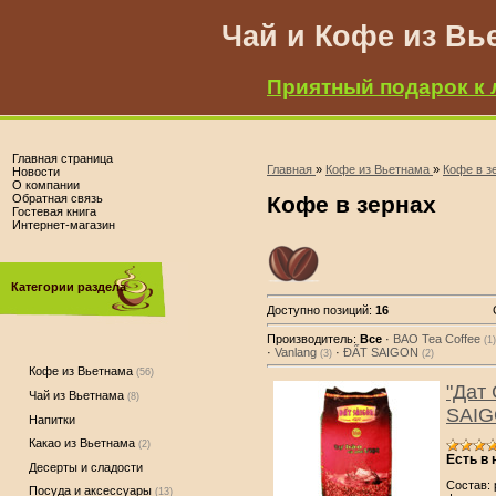
Чай и Кофе из Вь
Приятный подарок к 
Главная страница
Главная
»
Кофе из Вьетнама
»
Кофе в з
Новости
О компании
Обратная связь
Кофе в зернах
Гостевая книга
Интернет-магазин
Категории раздела
Доступно позиций
:
16
Производитель:
Все
·
BAO Tea Coffee
(1)
·
Vanlang
·
ĐẤT SAIGON
(3)
(2)
Кофе из Вьетнама
(56)
"Дат 
Чай из Вьетнама
(8)
SAIGO
Напитки
Какао из Вьетнама
(2)
Есть в
Десерты и сладости
Состав: 
Посуда и аксессуары
(13)