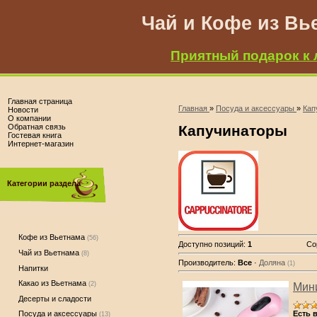
Чай и Кофе из Вь
Приятный подарок к 
Главная страница
Главная
»
Посуда и аксессуары
»
Кап
Новости
О компании
Обратная связь
Капучинаторы
Гостевая книга
Интернет-магазин
Категории раздела
Кофе из Вьетнама
(56)
Доступно позиций
:
1
Со
Чай из Вьетнама
(8)
Производитель:
Все
·
Доляна
(1)
Напитки
Какао из Вьетнама
(2)
Мини
Десерты и сладости
Есть 
Посуда и аксессуары
(13)