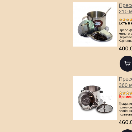
Прес
210 
Есть в
Пресс-ф
молотого
Нержаве
Картонн
400.
Прес
360 
Времен
Традици
пригото
особенно
пользов
460.