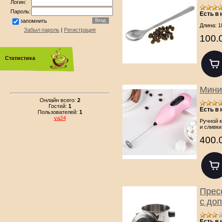
Логин:
Пароль:
Есть в
запомнить
Длина: 1
Забыл пароль
|
Регистрация
100.
Статистика
Мини
Онлайн всего:
2
Гостей:
1
Есть в
Пользователей:
1
va24
Ручной к
и сливки
400.
Прес
с до
Есть в