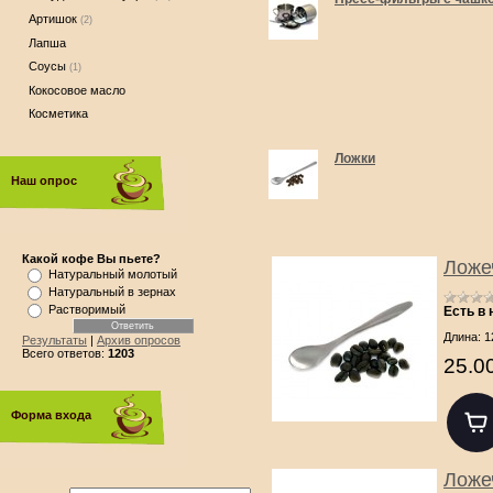
Артишок
(2)
Лапша
Соусы
(1)
Кокосовое масло
Косметика
Ложки
Наш опрос
Какой кофе Вы пьете?
Ложе
Натуральный молотый
Натуральный в зернах
Растворимый
Есть в
Длина: 1
Результаты
|
Архив опросов
Всего ответов:
1203
25.0
Форма входа
Ложе