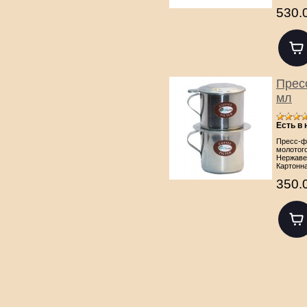
530.
Прес
мл
Есть в
Пресс-ф
молотого
Нержаве
Картонн
350.