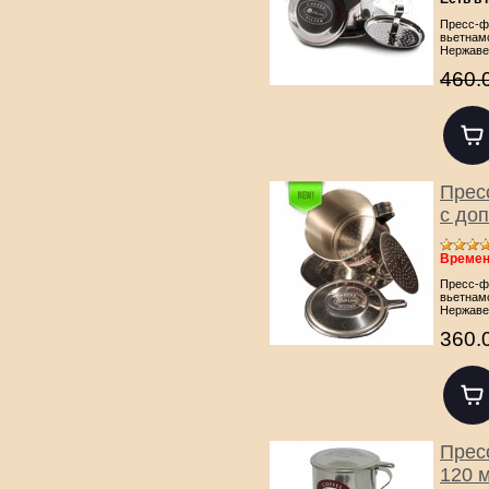
Пресс-фи
вьетнам
Нержаве
460.
Прес
с до
Времен
Пресс-фи
вьетнам
Нержаве
360.
Прес
120 