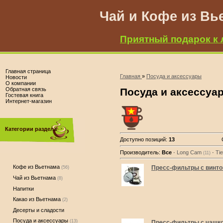
Чай и Кофе из Вь
Приятный подарок к 
Главная страница
Главная
»
Посуда и аксессуары
Новости
О компании
Обратная связь
Посуда и аксессуа
Гостевая книга
Интернет-магазин
Категории раздела
Доступно позиций
:
13
Производитель:
Все
·
Long Cam
·
Ti
(11)
Кофе из Вьетнама
Пресс-фильтры с винт
(56)
Чай из Вьетнама
(8)
Напитки
Какао из Вьетнама
(2)
Десерты и сладости
Посуда и аксессуары
(13)
Пресс-фильтры с чашк