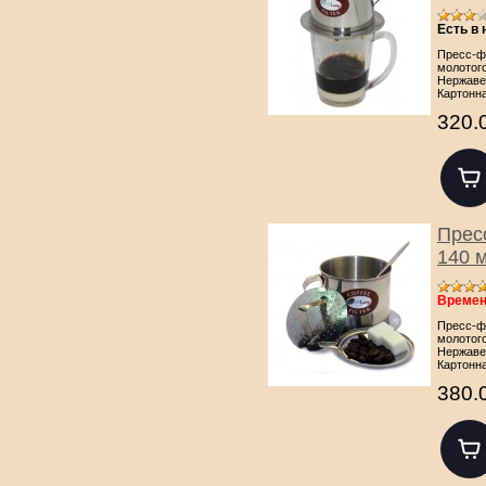
Есть в
Пресс-ф
молотого
Нержаве
Картонн
320.
Прес
140 
Времен
Пресс-ф
молотого
Нержаве
Картонн
380.