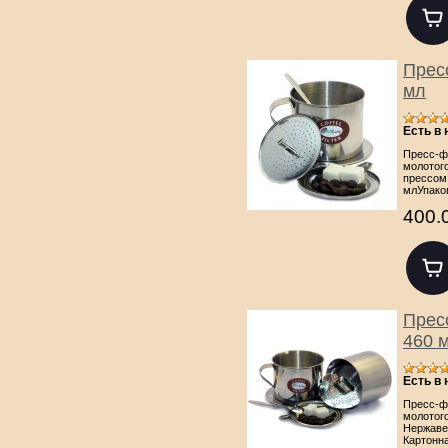
Прес
мл
Есть в
Пресс-ф
молотого
прессом
млУпако
400.
Прес
460 
Есть в
Пресс-ф
молотого
Нержаве
Картонн