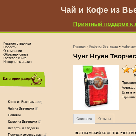
Чай и Кофе из Вь
Приятный подарок к 
Главная страница
Главная
»
Кофе из Вьетнама
»
Кофе мо
Новости
О компании
Обратная связь
Чунг Нгуен Творче
Гостевая книга
Интернет-магазин
Р
Категории раздела
Произво
Артикул
:
Есть в 
Единица
:
Кофе из Вьетнама
(56)
Чай из Вьетнама
(8)
Напитки
Описание
Отзывы
Какао из Вьетнама
(2)
Десерты и сладости
ВЬЕТНАМСКИЙ КОФЕ ТВОРЧЕСТВО 
Посуда и аксессуары
(13)