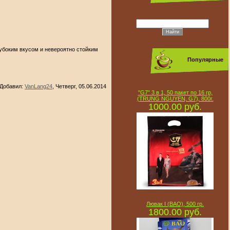
лубоким вкусом и невероятно стойким
Популярные
Добавил
:
VanLang24
, Четверг, 05.06.2014
"G7" 3 в 1, 50 пакет по 16 гр,
(TRUNG NGUYEN, G7), 800г.
1000.00 руб.
Лювак I (BAO), 500 гр.
1800.00 руб.