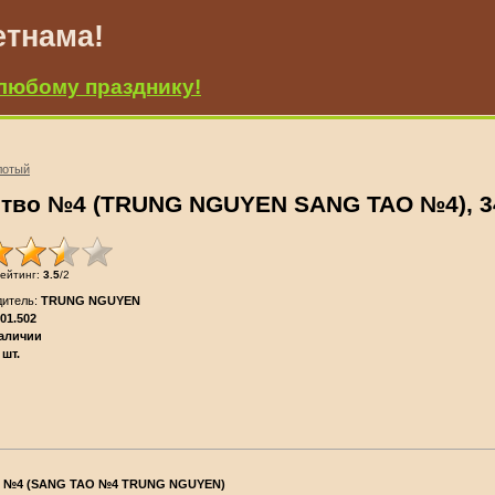
етнама!
любому празднику!
лотый
ство №4 (TRUNG NGUYEN SANG TAO №4), 34
ейтинг
:
3.5
/
2
дитель
:
TRUNG NGUYEN
01.502
наличии
шт.
№4 (SANG TAO №4 TRUNG NGUYEN)