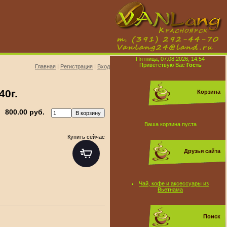
Пятница, 07.08.2026, 14:54
Приветствую Вас
Гость
Главная
|
Регистрация
|
Вход
0г.
Корзина
800.00 руб.
Ваша корзина пуста
Купить сейчас
Друзья сайта
Чай, кофе и аксессуары из
Вьетнама
Поиск