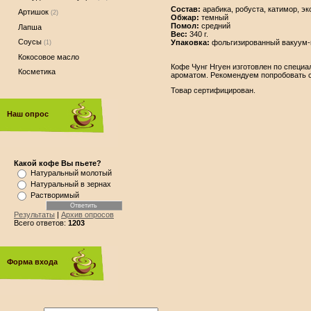
Состав:
арабика, робуста, катимор, э
Артишок
(2)
Обжар:
темный
Помол:
средний
Лапша
Вес:
340 г.
Соусы
Упаковка:
фольгизированный вакуум-
(1)
Кокосовое масло
Кофе Чунг Нгуен изготовлен по специа
Косметика
ароматом. Рекомендуем попробовать с
Товар сертифицирован.
Наш опрос
Какой кофе Вы пьете?
Натуральный молотый
Натуральный в зернах
Растворимый
Результаты
|
Архив опросов
Всего ответов:
1203
Форма входа