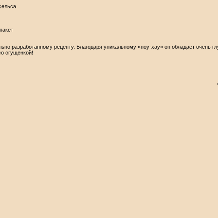
ксельса
пакет
льно разработанному рецепту. Благодаря уникальному «ноу-хау» он обладает очень г
о сгущенкой!