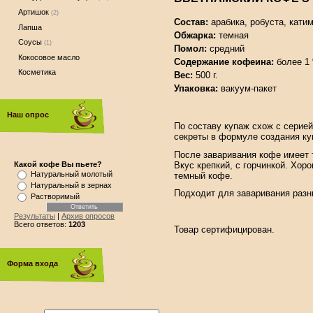
Артишок
(2)
Состав:
арабика, робуста, кати
Лапша
Обжарка:
темная
Соусы
(1)
Помол:
средний
Кокосовое масло
Содержание кофеина:
более 1
Косметика
Вес:
500 г.
Упаковка:
вакуум-пакет
Наш опрос
По составу купаж схож с серие
секреты в формуле создания ку
После заваривания кофе имеет 
Вкус крепкий, с горчинкой. Хор
Какой кофе Вы пьете?
Натуральный молотый
темный кофе.
Натуральный в зернах
Подходит для заваривания разн
Растворимый
Результаты
|
Архив опросов
Всего ответов:
1203
Товар сертифицирован.
Форма входа