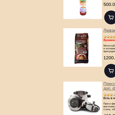
500.0
Лювак
Временн
Молотый 
и ноткам
присущим
1200.
Пресс
доп. 
Есть в 
Пресс-фи
вьетнам
сталь, о