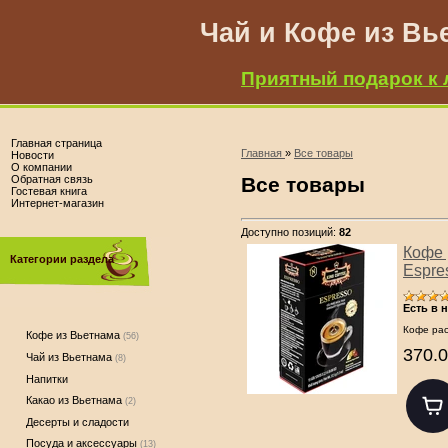
Чай и Кофе из Вь
Приятный подарок к 
Главная страница
Главная
»
Все товары
Новости
О компании
Обратная связь
Все товары
Гостевая книга
Интернет-магазин
Доступно позиций
:
82
Кофе 
Категории раздела
Espres
Есть в 
Кофе рас
Кофе из Вьетнама
(56)
370.0
Чай из Вьетнама
(8)
Напитки
Какао из Вьетнама
(2)
Десерты и сладости
Посуда и аксессуары
(13)