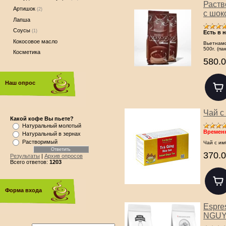
Раств
Артишок
(2)
с шок
Лапша
Соусы
(1)
Есть в 
Кокосовое масло
Вьетнамс
500г. (па
Косметика
580.0
Наш опрос
Чай с
Какой кофе Вы пьете?
Натуральный молотый
Временн
Натуральный в зернах
Растворимый
Чай с имб
370.0
Результаты
|
Архив опросов
Всего ответов:
1203
Форма входа
Espre
NGUYE