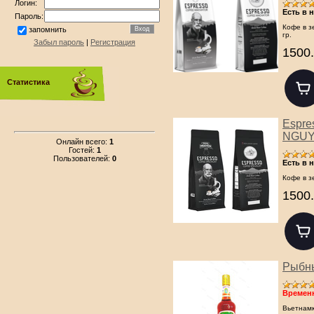
Логин:
Есть в 
Пароль:
Кофе в з
запомнить
гр.
Забыл пароль
|
Регистрация
1500.
Статистика
Espre
NGUYE
Онлайн всего:
1
Гостей:
1
Пользователей:
0
Есть в 
Кофе в з
1500.
Рыбны
Временн
Вьетнамк