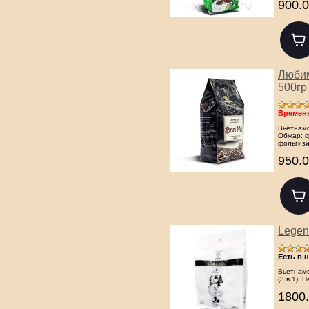
900.0
Любим
500гр
Временн
Вьетнамс
Обжар: с
фольгизи
950.0
Legend
Есть в 
Вьетнамс
(3 в 1). Н
1800.