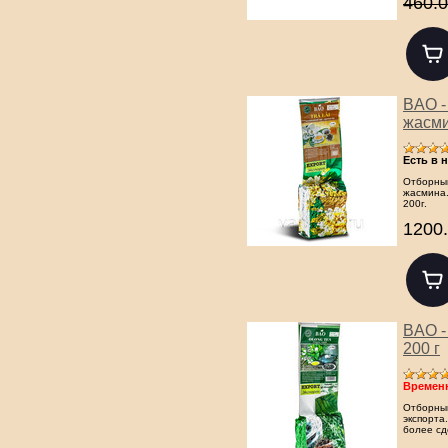
460.0
BAO -
жасми
Есть в 
Отборный
жасмина.
200г.
1200.
BAO -
200 г
Временн
Отборный
экспорта
более сд