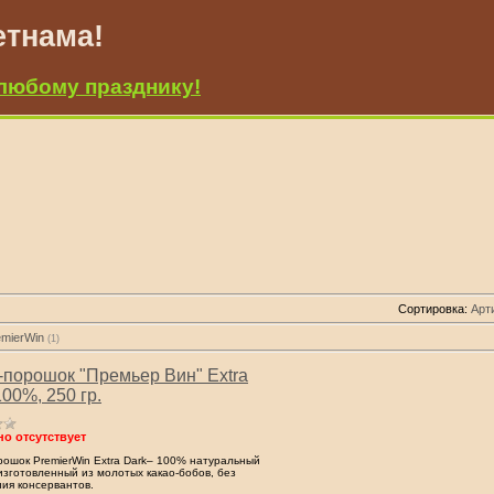
етнама!
любому празднику!
Сортировка:
Арт
emierWin
(1)
-порошок "Премьер Вин" Extra
100%, 250 гр.
о отсутствует
рошок PremierWin Extra Dark– 100% натуральный
 изготовленный из молотых какао-бобов, без
ия консервантов.