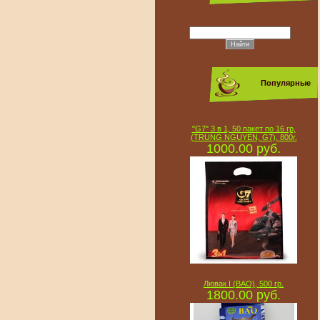
Популярные
"G7" 3 в 1, 50 пакет по 16 гр,
(TRUNG NGUYEN, G7), 800г.
1000.00 руб.
Лювак I (BAO), 500 гр.
1800.00 руб.