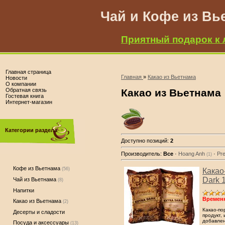
Чай и Кофе из Вь
Приятный подарок к 
Главная страница
Главная
»
Какао из Вьетнама
Новости
О компании
Обратная связь
Какао из Вьетнама
Гостевая книга
Интернет-магазин
Категории раздела
Доступно позиций
:
2
Производитель:
Все
·
Hoang Anh
·
Pr
(1)
Кофе из Вьетнама
(56)
Какао
Dark 
Чай из Вьетнама
(8)
Напитки
Временн
Какао из Вьетнама
(2)
Какао-по
Десерты и сладости
продукт,
добавлен
Посуда и аксессуары
(13)