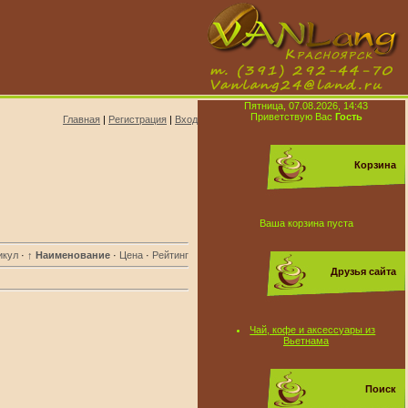
Пятница, 07.08.2026, 14:43
Приветствую Вас
Гость
Главная
|
Регистрация
|
Вход
Корзина
Ваша корзина пуста
икул
·
↑ Наименование
·
Цена
·
Рейтинг
Друзья сайта
Чай, кофе и аксессуары из
Вьетнама
Поиск