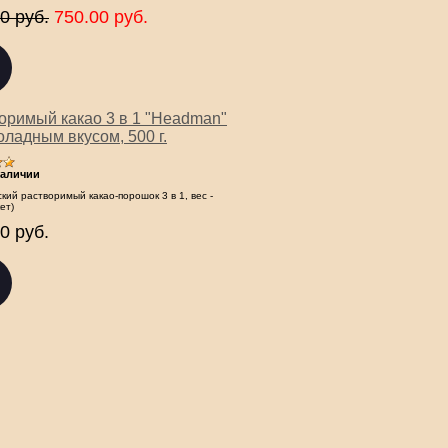
0 руб.
750.00 руб.
оримый какао 3 в 1 "Headman"
оладным вкусом, 500 г.
наличии
кий растворимый какао-порошок 3 в 1, вес -
кет)
0 руб.