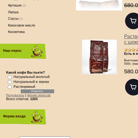
680.0
Артишок
(2)
Лапша
Соусы
(1)
Кокосовое масло
Косметика
Раств
с шок
Наш опрос
Есть в 
Вьетнамс
500г. (па
580.0
Какой кофе Вы пьете?
Натуральный молотый
Натуральный в зернах
Растворимый
Результаты
|
Архив опросов
Всего ответов:
1203
Форма входа